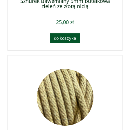
Sznurek Bawełniany 5mm butelkowa
zieleń ze złotą nicią
25,00 zł
do koszyka