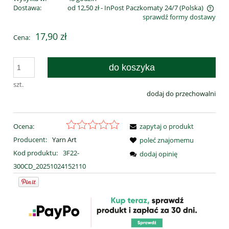
Dostawa:
od 12,50 zł
- InPost Paczkomaty 24/7
(Polska)
sprawdź formy dostawy
Cena nie zawiera ewentualnych kosztów płatności
17,90 zł
Cena:
do koszyka
szt.
dodaj do przechowalni
Ocena:
zapytaj o produkt
Producent:
Yarn Art
poleć znajomemu
Kod produktu:
3F22-
dodaj opinię
300CD_20251024152110