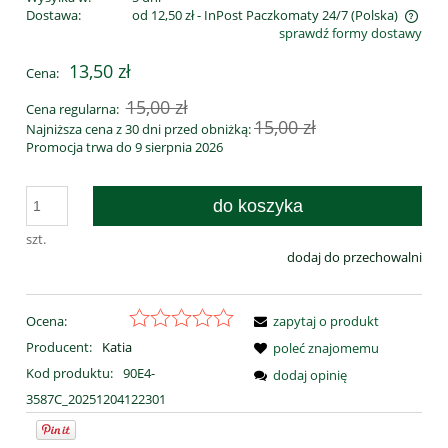
Dostawa:
od 12,50 zł
- InPost Paczkomaty 24/7
(Polska)
sprawdź formy dostawy
Cena nie zawiera ewentualnych kosztów płatności
13,50 zł
Cena:
15,00 zł
Cena regularna:
15,00 zł
Najniższa cena z 30 dni przed obniżką:
Promocja trwa do 9 sierpnia 2026
do koszyka
szt.
dodaj do przechowalni
Ocena:
zapytaj o produkt
Producent:
Katia
poleć znajomemu
Kod produktu:
90E4-
dodaj opinię
3587C_20251204122301