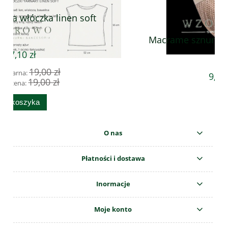
t
Macrame sznurek poliestrowy 166
9,99 zł
O nas
Płatności i dostawa
Inormacje
Moje konto