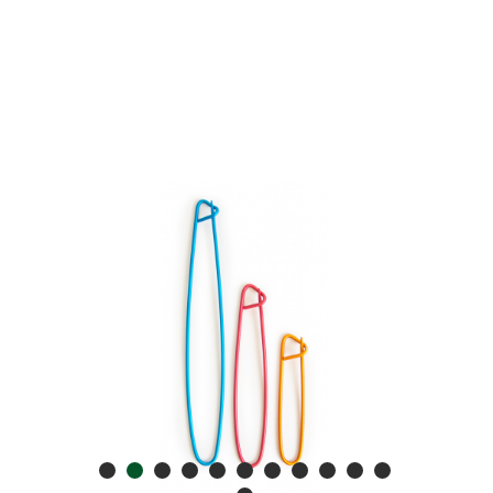
17,10 zł
19,00 zł
Cena regularna:
19,00 zł
Najniższa cena:
do koszyka