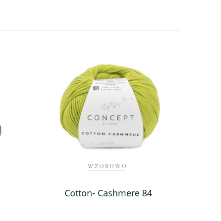
Cotton- Cashmere 84
Macrame 