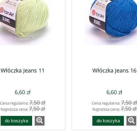
za T-shirt Premium
Alpaca Silver 280
70g pomarańczowy
Włóczka Jeans 11
Włóczka Jeans 16
42,30 zł
20,70 zł
47,00 zł
23,00 zł
a regularna:
Cena regularna:
47,00 zł
23,00 zł
niższa cena:
Najniższa cena:
6,60 zł
6,60 zł
do koszyka
do koszyka
7,50 zł
7,50 zł
Cena regularna:
Cena regularna:
7,50 zł
7,50 zł
Najniższa cena:
Najniższa cena:
do koszyka
do koszyka