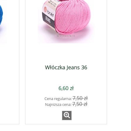
Bohemian 206 - Norek-Rdzawy-
LINEN S
Czarny
Włóczka Jeans 36
30,40 zł
17,1
38,00 zł
Cena regularna:
Cena regular
38,00 zł
Najniższa cena:
Najniższa ce
6,60 zł
do koszyka
do ko
7,50 zł
Cena regularna:
7,50 zł
Najniższa cena: