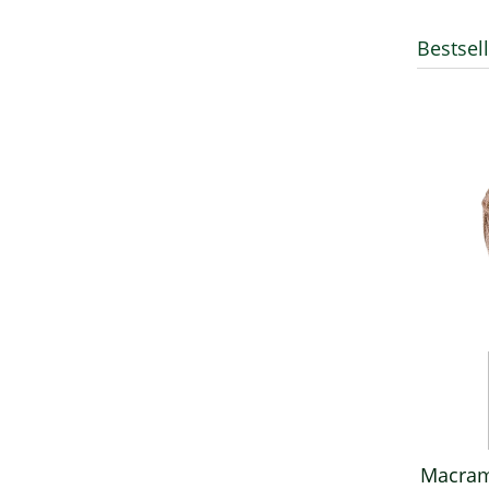
Bestsel
bohater tygodnia włóczka linen
soft
Macram