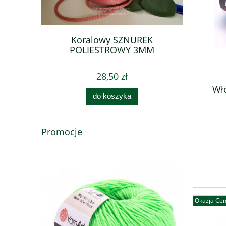
lipan z
Koralowy SZNUREK
Mokka S
POLIESTROWY 3MM
28,50 zł
Włó
do koszyka
Promocje
Okazja Ce