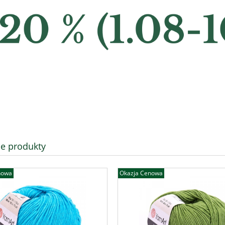
e produkty
nowa
Okazja Cenowa