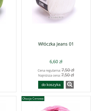
Soczysty Zielony SZNUREK
Fuksja SZNURE
POLIESTROWY 3MM
3
28,50 zł
28,5
Włóczka Jeans 01
do koszyka
do ko
6,60 zł
7,50 zł
Cena regularna:
7,50 zł
Najniższa cena:
do koszyka
Okazja Cenowa