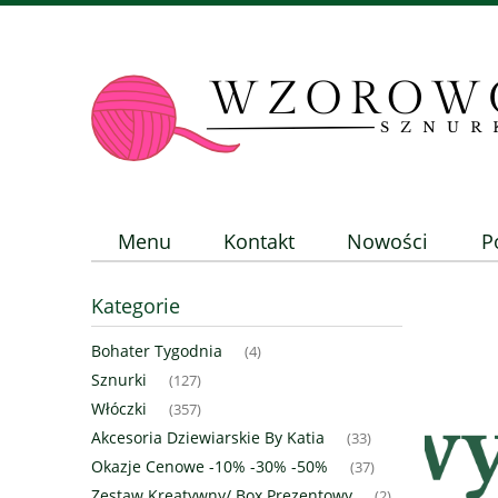
Menu
Kontakt
Nowości
P
Kategorie
Bohater Tygodnia
(4)
Sznurki
(127)
Włóczki
(357)
Akcesoria Dziewiarskie By Katia
(33)
Okazje Cenowe -10% -30% -50%
(37)
Zestaw Kreatywny/ Box Prezentowy
(2)