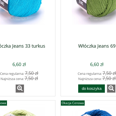
ZNUREK POLIESTROWY
Biskupi fiolet SZNUREK
3MM
POLIESTROWY 3MM
28,50 zł
28,50 zł
czka Jeans 33 turkus
Włóczka Jeans 69
do koszyka
do koszyka
6,60 zł
6,60 zł
7,50 zł
7,50 zł
Cena regularna:
Cena regularna:
7,50 zł
7,50 zł
Najniższa cena:
Najniższa cena:
do koszyka
nowa
Okazja Cenowa